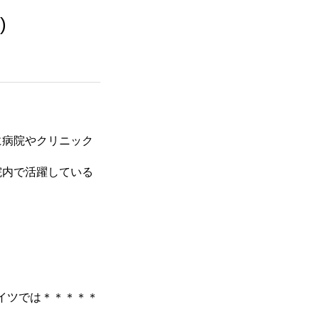
)
に病院やクリニック
院内で活躍している
イツでは＊＊＊＊＊